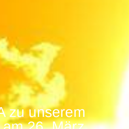
 zu unserem
st am 26. März