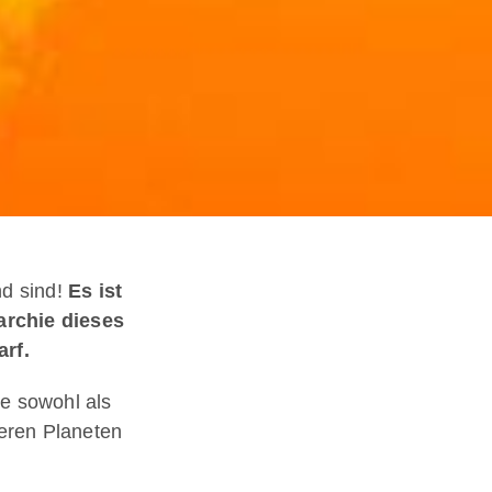
d sind!
Es ist
archie dieses
rf.
le sowohl als
deren Planeten