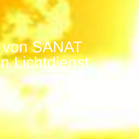
t von SANAT
 Licht­dienst